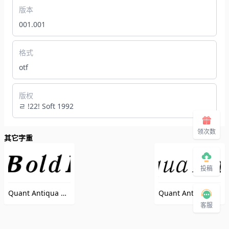
版本
001.001
格式
otf
版权
ﾩ !22! Soft 1992
领次数
其它字重
投稿
Quant Antiqua Bold Italic:001.001<
Quant Antiqua Italic:001.001<
（QuantAntiquaBoldItalic）
客服