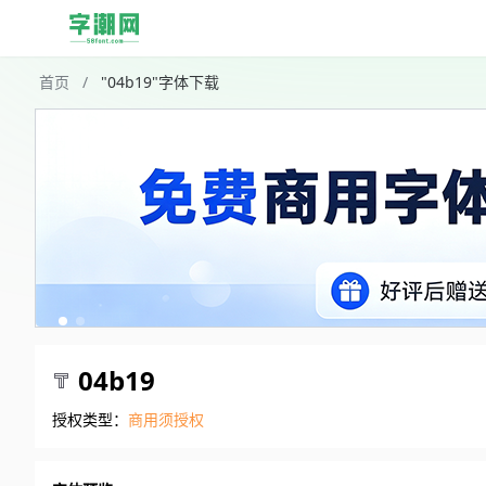
首页
/
"04b19"字体下载
04b19
授权类型：
商用须授权