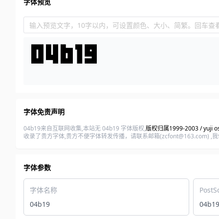
字体预览
输入预览文字，10字以内，可设置颜色、大小、简繁。回车查
字体免责声明
04b19来自互联网收集,本站无 04b19 字体版权,
版权归属1999‐2003 / yuji os
收录了贵方字体,贵方不便字体转发传播，请联系邮箱(zcfont@163.c
字体参数
字体名称
PostS
04b19
04b1