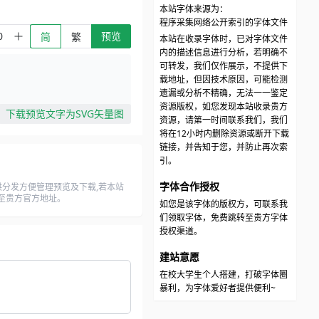
本站字体来源为：
程序采集网络公开索引的字体文件
预览
简
繁
本站在收录字体时，已对字体文件
内的描述信息进行分析，若明确不
可转发，我们仅作展示，不提供下
载地址，但因技术原因，可能检测
遗漏或分析不精确，无法一一鉴定
资源版权，如您发现本站收录贵方
下载预览文字为SVG矢量图
资源，请第一时间联系我们，我们
将在12小时内删除资源或断开下载
链接，并告知于您，并防止再次索
引。
字体合作授权
分发方便管理预览及下载,若本站
转至贵方官方地址。
如您是该字体的版权方，可联系我
们领取字体，免费跳转至贵方字体
授权渠道。
建站意愿
在校大学生个人搭建，打破字体圈
暴利，为字体爱好者提供便利~