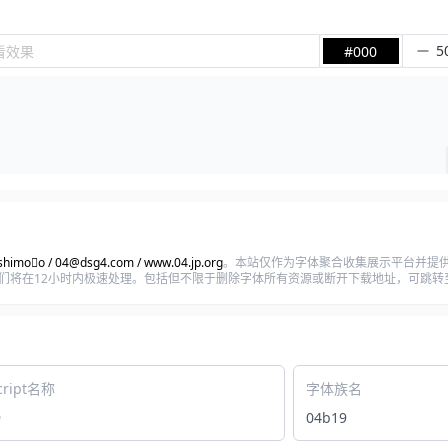
看效果
#000
himo￿o / 04@dsg4.com / www.04.jp.org
。本站仅作为字体聚合收集展示平台并提供
om) ,我们将在12小时内极速处理。包括但不限于删除字体所有资源或断开下载地址，可跳
cript名称
字体族名
9
04b19