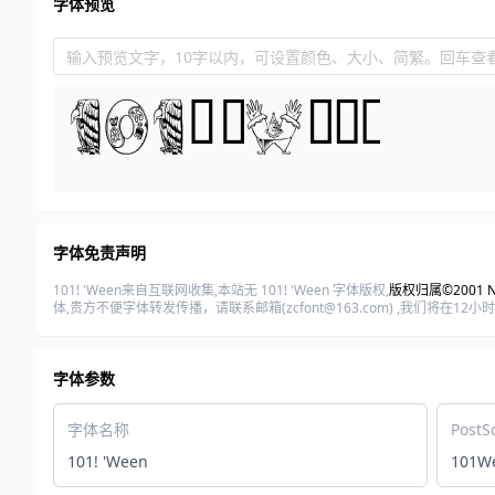
字体预览
输入预览文字，10字以内，可设置颜色、大小、简繁。回车查
字体免责声明
101! 'Ween来自互联网收集,本站无 101! 'Ween 字体版权,
版权归属©2001 Ngh
体,贵方不便字体转发传播，请联系邮箱(zcfont@163.com) ,我们
字体参数
字体名称
PostS
101! 'Ween
101W