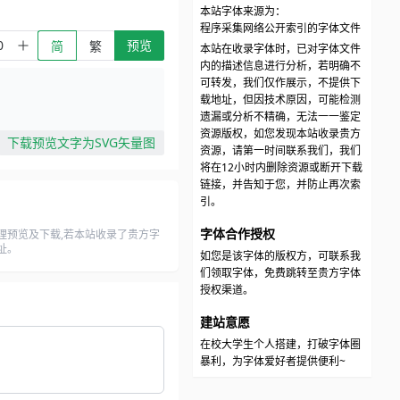
本站字体来源为：
程序采集网络公开索引的字体文件
预览
简
繁
本站在收录字体时，已对字体文件
内的描述信息进行分析，若明确不
可转发，我们仅作展示，不提供下
载地址，但因技术原因，可能检测
遗漏或分析不精确，无法一一鉴定
资源版权，如您发现本站收录贵方
下载预览文字为SVG矢量图
资源，请第一时间联系我们，我们
将在12小时内删除资源或断开下载
链接，并告知于您，并防止再次索
引。
字体合作授权
理预览及下载,若本站收录了贵方字
址。
如您是该字体的版权方，可联系我
们领取字体，免费跳转至贵方字体
授权渠道。
建站意愿
在校大学生个人搭建，打破字体圈
暴利，为字体爱好者提供便利~