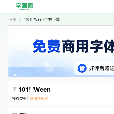
首页
/
"101! 'Ween"字体下载
101! 'Ween
授权类型：
商用须授权