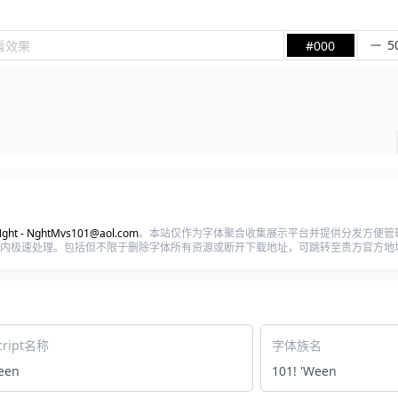
看效果
#000
t - NghtMvs101@aol.com
。本站仅作为字体聚合收集展示平台并提供分发方便管
将在12小时内极速处理。包括但不限于删除字体所有资源或断开下载地址，可跳转至贵方官方地
cript名称
字体族名
een
101! 'Ween