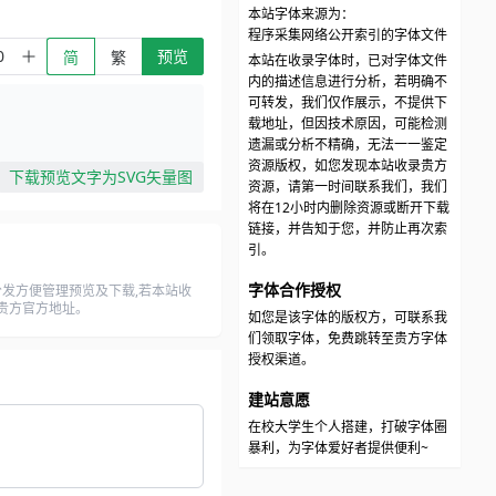
本站字体来源为：
程序采集网络公开索引的字体文件
预览
简
繁
本站在收录字体时，已对字体文件
内的描述信息进行分析，若明确不
可转发，我们仅作展示，不提供下
载地址，但因技术原因，可能检测
遗漏或分析不精确，无法一一鉴定
资源版权，如您发现本站收录贵方
下载预览文字为SVG矢量图
资源，请第一时间联系我们，我们
将在12小时内删除资源或断开下载
链接，并告知于您，并防止再次索
引。
字体合作授权
发方便管理预览及下载,若本站收
至贵方官方地址。
如您是该字体的版权方，可联系我
们领取字体，免费跳转至贵方字体
授权渠道。
建站意愿
在校大学生个人搭建，打破字体圈
暴利，为字体爱好者提供便利~