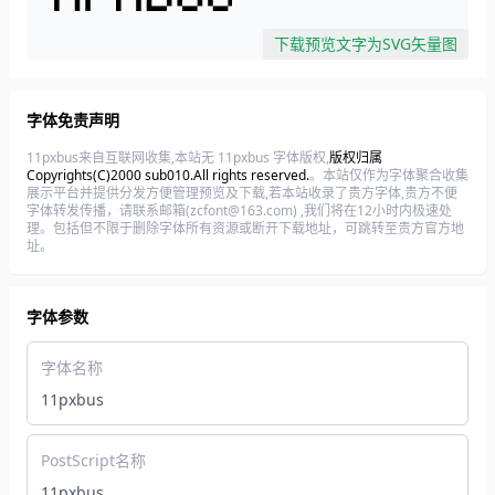
下载预览文字为SVG矢量图
字体免责声明
11pxbus来自互联网收集,本站无 11pxbus 字体版权,
版权归属
Copyrights(C)2000 sub010.All rights reserved.
。本站仅作为字体聚合收集
展示平台并提供分发方便管理预览及下载,若本站收录了贵方字体,贵方不便
字体转发传播，请联系邮箱(zcfont@163.com) ,我们将在12小时内极速处
理。包括但不限于删除字体所有资源或断开下载地址，可跳转至贵方官方地
址。
字体参数
字体名称
11pxbus
PostScript名称
11pxbus