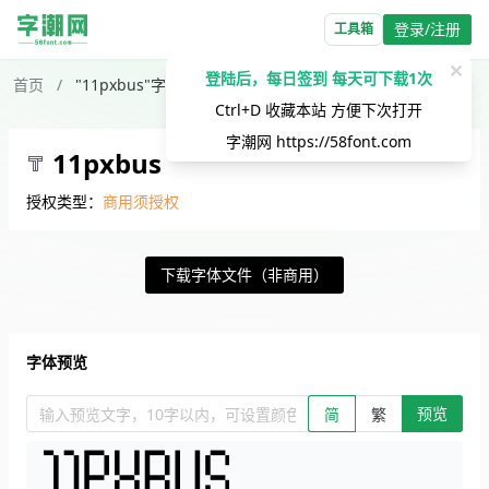
登录/注册
工具箱
✕
登陆后，每日签到 每天可下载1次
首页
/
"11pxbus"字体下载
Ctrl+D 收藏本站 方便下次打开
字潮网
https://58font.com
11pxbus
授权类型：
商用须授权
下载字体文件（非商用）
字体预览
预览
输入预览文字，10字以内，可设置颜色、大小、简繁。回车查看效
简
繁