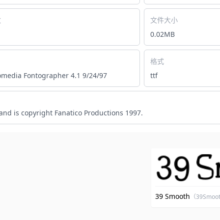
数
文件大小
0.02MB
格式
media Fontographer 4.1 9/24/97
ttf
and is copyright Fanatico Productions 1997.
39 Smooth
（39Smoot