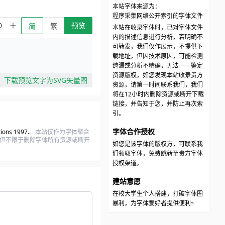
本站字体来源为：
程序采集网络公开索引的字体文件
预览
简
繁
本站在收录字体时，已对字体文件
内的描述信息进行分析，若明确不
可转发，我们仅作展示，不提供下
载地址，但因技术原因，可能检测
遗漏或分析不精确，无法一一鉴定
资源版权，如您发现本站收录贵方
下载预览文字为SVG矢量图
资源，请第一时间联系我们，我们
将在12小时内删除资源或断开下载
链接，并告知于您，并防止再次索
引。
字体合作授权
ions 1997.
。本站仅作为字体聚合
包括但不限于删除字体所有资源或断开
如您是该字体的版权方，可联系我
们领取字体，免费跳转至贵方字体
授权渠道。
建站意愿
在校大学生个人搭建，打破字体圈
暴利，为字体爱好者提供便利~