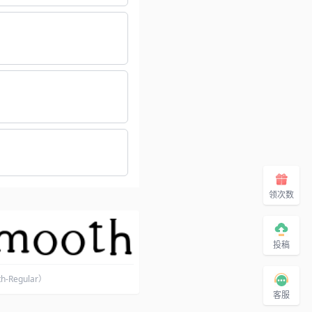
领次数
投稿
h-Regular）
客服