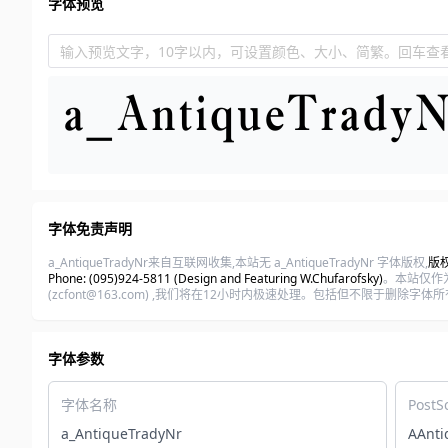
字体预览
输入预览文字，10字以内，可设置颜色、大小、简繁。回车查
字体免责声明
a_AntiqueTradyNr来自互联网收集,本站无 a_AntiqueTradyNr 字体版权,
版权归
Phone: (095)924-5811 (Design and Featuring W.Chufarofsky)
。本站仅作
(zcfont@163.com) ,我们将在12小时内极速处理。包括但不限于删
字体参数
字体名称
PostS
a_AntiqueTradyNr
AAnti