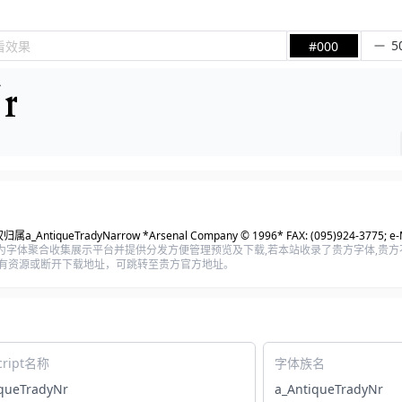
看效果
#000
属a_AntiqueTradyNarrow *Arsenal Company © 1996* FAX: (095)924-3775; e-Ma
为字体聚合收集展示平台并提供分发方便管理预览及下载,若本站收录了贵方字体,贵
除字体所有资源或断开下载地址，可跳转至贵方官方地址。
cript名称
字体族名
queTradyNr
a_AntiqueTradyNr