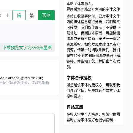
本站字体来源为：
程序采集网络公开索引的字体文件
预览
简
繁
本站在收录字体时，已对字体文件
内的描述信息进行分析，若明确不
可转发，我们仅作展示，不提供下
载地址，但因技术原因，可能检测
遗漏或分析不精确，无法一一鉴定
资源版权，如您发现本站收录贵方
下载预览文字为SVG矢量图
资源，请第一时间联系我们，我们
将在12小时内删除资源或断开下载
链接，并告知于您，并防止再次索
引。
字体合作授权
il: arsenal@itco.msk.su;
方不便字体转发传播，请联系邮箱
如您是该字体的版权方，可联系我
们领取字体，免费跳转至贵方字体
授权渠道。
建站意愿
在校大学生个人搭建，打破字体圈
暴利，为字体爱好者提供便利~