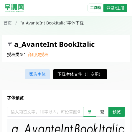
登录/注册
工具箱
首页
/
"a_AvanteInt BookItalic"字体下载
a_AvanteInt BookItalic
授权类型：
商用须授权
家族字体
下载字体文件（非商用）
字体预览
预览
输入预览文字，10字以内，可设置颜色、大小、简繁。回车查看效
简
繁