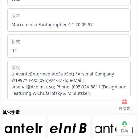
版本
Macromedia Fontographer 4.1 20.09.97
格式
ttf
版权
a_Avante(IntermediateSubSet) *Arsenal Company
©1997* FAX: (095)924-3775; e-Mail:
arsenal@itco.msk.su; Phone: (095)924-5811 (Design and
Featuring W.Chufarofsky & M.Slutsker)
领次数
其它字重
投稿