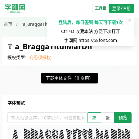
登录/注册
工具箱
✕
登陆后，每日签到 每天可下载1次
首页
/
"a_BraggaTitulMarDn"字体下载
Ctrl+D 收藏本站 方便下次打开
字潮网
https://58font.com
a_BraggaTitulMarDn
授权类型：
商用须授权
下载字体文件（非商用）
字体预览
预览
输入预览文字，10字以内，可设置颜色、大小、简繁。回车查看效
简
繁