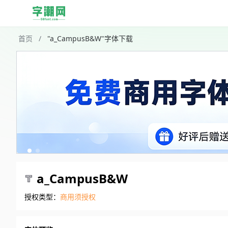
首页
/
"a_CampusB&W"字体下载
a_CampusB&W
授权类型：
商用须授权