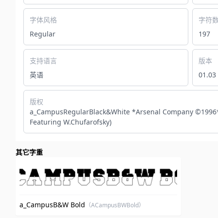
字体风格
字符
Regular
197
支持语言
版本
英语
01.03
版权
a_CampusRegularBlack&White *Arsenal Company ©1996* FA
Featuring W.Chufarofsky)
其它字重
a_CampusB&W Bold
（ACampusBWBold）