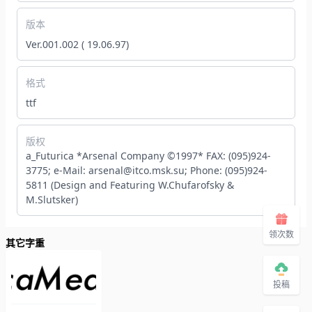
版本
Ver.001.002 ( 19.06.97)
格式
ttf
版权
a_Futurica *Arsenal Company ©1997* FAX: (095)924-
3775; e-Mail: arsenal@itco.msk.su; Phone: (095)924-
5811 (Design and Featuring W.Chufarofsky &
M.Slutsker)
领次数
其它字重
投稿