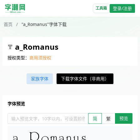
登录/注册
工具箱
首页
/
"a_Romanus"字体下载
a_Romanus
授权类型：
商用须授权
家族字体
下载字体文件（非商用）
字体预览
预览
输入预览文字，10字以内，可设置颜色、大小、简繁。回车查看效
简
繁