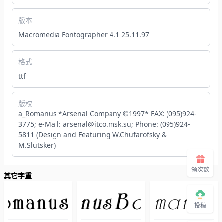
版本
Macromedia Fontographer 4.1 25.11.97
格式
ttf
版权
a_Romanus *Arsenal Company ©1997* FAX: (095)924-
3775; e-Mail: arsenal@itco.msk.su; Phone: (095)924-
5811 (Design and Featuring W.Chufarofsky &
M.Slutsker)
领次数
其它字重
投稿