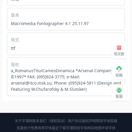
版本
Macromedia Fontographer 4.1 25.11.97
格式
ttf
领次数
版权
a_RomanusTitulCameoDinamica *Arsenal Company
投稿
©1997* FAX: (095)924-3775; e-Mail:
arsenal@itco.msk.su; Phone: (095)924-5811 (Design and
Featuring W.Chufarofsky & M.Slutsker)
客服
关于字潮网
联系我们（侵权投诉）
用户协议
版权声明
帮助
字体投稿
百度统计
免费商用字体
最近下载
字潮网找字体
网站地图
环球字体