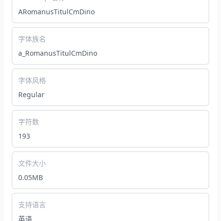
ARomanusTitulCmDino
字体族名
a_RomanusTitulCmDino
字体风格
Regular
字符数
193
文件大小
0.05MB
支持语言
英语