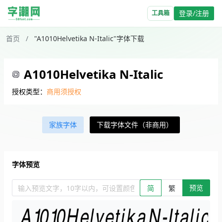
登录/注册
工具箱
首页
/
"A1010Helvetika N-Italic"字体下载
A1010Helvetika N-Italic
授权类型：
商用须授权
家族字体
下载字体文件（非商用）
字体预览
预览
输入预览文字，10字以内，可设置颜色、大小、简繁。回车查看效
简
繁