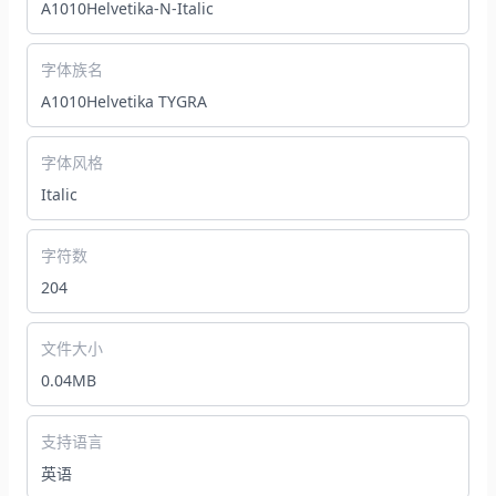
A1010Helvetika-N-Italic
字体族名
A1010Helvetika TYGRA
字体风格
Italic
字符数
204
文件大小
0.04MB
支持语言
英语