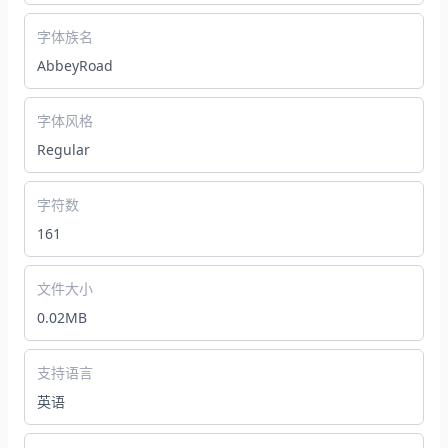
字体族名
AbbeyRoad
字体风格
Regular
字符数
161
文件大小
0.02MB
支持语言
英语