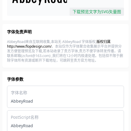
下载预览文字为SVG矢量图
字体免责声明
AbbeyRoad来自互联网收集,本站无 AbbeyRoad 字体版权,
版权归属
http://www.flopdesign.com/
。本站仅作为字体聚合收集展示平台并提供分
发方便管理预览及下载,若本站收录了贵方字体,贵方不便字体转发传播，请
联系邮箱(zcfont@163.com) ,我们将在12小时内极速处理。包括但不限于删
除字体所有资源或断开下载地址，可跳转至贵方官方地址。
字体参数
字体名称
AbbeyRoad
PostScript名称
AbbeyRoad