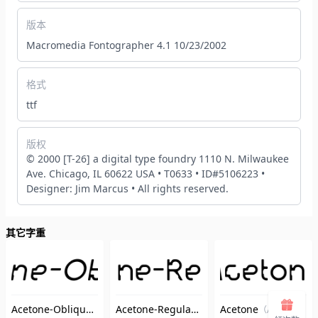
版本
Macromedia Fontographer 4.1 10/23/2002
格式
ttf
版权
© 2000 [T-26] a digital type foundry 1110 N. Milwaukee
Ave. Chicago, IL 60622 USA • T0633 • ID#5106223 •
Designer: Jim Marcus • All rights reserved.
其它字重
Acetone-Oblique
Acetone-Regular
Acetone
（Acetone-Oblique）
（Acetone-Regular）
（Acetone）