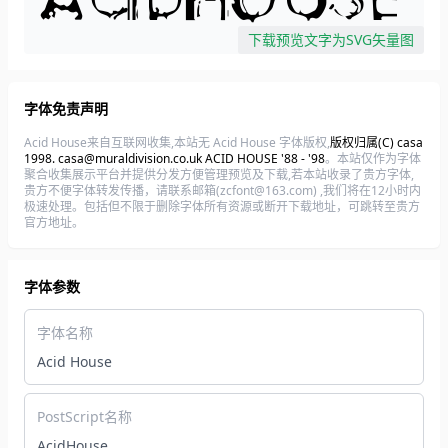
下载预览文字为SVG矢量图
字体免责声明
Acid House来自互联网收集,本站无 Acid House 字体版权,
版权归属(C) casa
1998. casa@muraldivision.co.uk ACID HOUSE '88 - '98
。本站仅作为字体
聚合收集展示平台并提供分发方便管理预览及下载,若本站收录了贵方字体,
贵方不便字体转发传播，请联系邮箱(zcfont@163.com) ,我们将在12小时内
极速处理。包括但不限于删除字体所有资源或断开下载地址，可跳转至贵方
官方地址。
字体参数
字体名称
Acid House
PostScript名称
AcidHouse