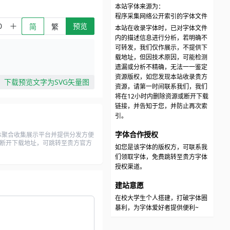
本站字体来源为：
程序采集网络公开索引的字体文件
预览
简
繁
本站在收录字体时，已对字体文件
内的描述信息进行分析，若明确不
可转发，我们仅作展示，不提供下
载地址，但因技术原因，可能检测
遗漏或分析不精确，无法一一鉴定
资源版权，如您发现本站收录贵方
下载预览文字为SVG矢量图
资源，请第一时间联系我们，我们
将在12小时内删除资源或断开下载
链接，并告知于您，并防止再次索
引。
字体合作授权
体聚合收集展示平台并提供分发方便
源或断开下载地址，可跳转至贵方官方
如您是该字体的版权方，可联系我
们领取字体，免费跳转至贵方字体
授权渠道。
建站意愿
在校大学生个人搭建，打破字体圈
暴利，为字体爱好者提供便利~