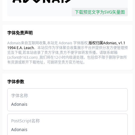
下载预览文字为SVG矢量图
字体免责声明
Adonais来自互联网收集,本站无 Adonais 字体版权,
版权归属Adonias, v1.1
1994 E.A. Leach
。本站仅作为字体聚合收集展示平台并提供分发方便管理预
览及下载,若本站收录了贵方字体,贵方不便字体转发传播，请联系邮箱
(zcfont@163.com) ,我们将在12小时内极速处理。包括但不限于删除字体所
有资源或断开下载地址，可跳转至贵方官方地址。
字体参数
字体名称
Adonais
PostScript名称
Adonais