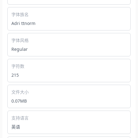
字体族名
Adri ttnorm
字体风格
Regular
字符数
215
文件大小
0.07MB
支持语言
英语