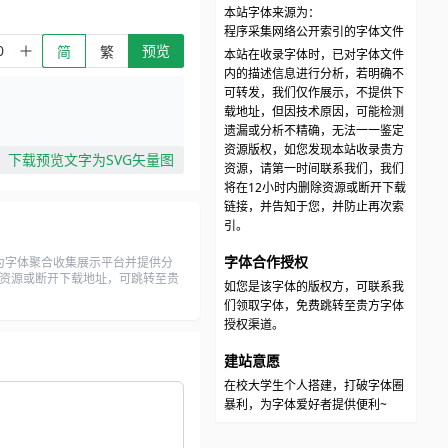
本站字体来源为：
程序采集网络公开索引的字体文件
预览
简
繁
本站在收录字体时，已对字体文件
内的描述信息进行分析，若明确不
可转发，我们仅作展示，不提供下
载地址，但因技术原因，可能检测
遗漏或分析不精确，无法一一鉴定
资源版权，如您发现本站收录贵方
下载预览文字为SVG矢量图
资源，请第一时间联系我们，我们
将在12小时内删除资源或断开下载
链接，并告知于您，并防止再次索
引。
字体合作授权
为字体聚合收集展示平台并提供分
所有资源或断开下载地址，可跳转至贵
如您是该字体的版权方，可联系我
们领取字体，免费跳转至贵方字体
授权渠道。
建站意愿
在校大学生个人搭建，打破字体圈
暴利，为字体爱好者提供便利~