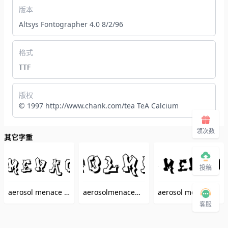
版本
Altsys Fontographer 4.0 8/2/96
格式
TTF
版权
© 1997 http://www.chank.com/tea TeA Calcium
领次数
其它字重
投稿
aerosol menace shadow
aerosolmenace
aerosol menace solid
（Aerosolmenaceshadow）
（aerosolmenace）
客服