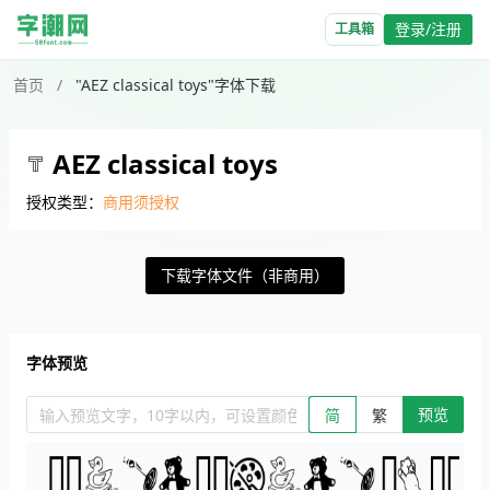
登录/注册
工具箱
首页
/
"AEZ classical toys"字体下载
AEZ classical toys
授权类型：
商用须授权
下载字体文件（非商用）
字体预览
预览
输入预览文字，10字以内，可设置颜色、大小、简繁。回车查看效
简
繁