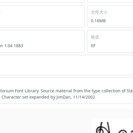
数
文件大小
0.16MB
格式
on 1.04 1883
ttf
iptorium Font Library. Source material from the type collection of St
le. Character set expanded by JimDan, 11/14/2002