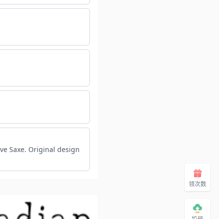
eve Saxe. Original design
领次数