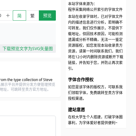
本站字体来源为：
程序采集网络公开索引的字体文件
预览
简
繁
本站在收录字体时，已对字体文件
内的描述信息进行分析，若明确不
可转发，我们仅作展示，不提供下
载地址，但因技术原因，可能检测
遗漏或分析不精确，无法一一鉴定
资源版权，如您发现本站收录贵方
下载预览文字为SVG矢量图
资源，请第一时间联系我们，我们
将在12小时内删除资源或断开下载
链接，并告知于您，并防止再次索
引。
字体合作授权
om the type collection of Steve
集展示平台并提供分发方便管理预览
如您是该字体的版权方，可联系我
下载地址，可跳转至贵方官方地址。
们领取字体，免费跳转至贵方字体
授权渠道。
建站意愿
在校大学生个人搭建，打破字体圈
暴利，为字体爱好者提供便利~