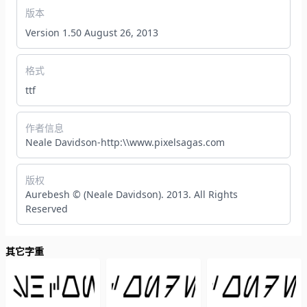
版本
Version 1.50 August 26, 2013
格式
ttf
作者信息
Neale Davidson-http:\\www.pixelsagas.com
版权
Aurebesh © (Neale Davidson). 2013. All Rights
Reserved
其它字重