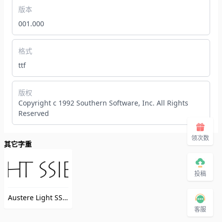
版本
001.000
格式
ttf
版权
Copyright c 1992 Southern Software, Inc. All Rights
Reserved
领次数
其它字重
投稿
Austere Light SSi Extra Light
（AustereLightSSiExtraLight）
客服