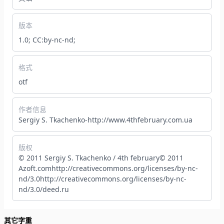
版本
1.0; CC:by-nc-nd;
格式
otf
作者信息
Sergiy S. Tkachenko-http://www.4thfebruary.com.ua
版权
© 2011 Sergiy S. Tkachenko / 4th february© 2011
Azoft.comhttp://creativecommons.org/licenses/by-nc-
nd/3.0http://creativecommons.org/licenses/by-nc-
nd/3.0/deed.ru
其它字重