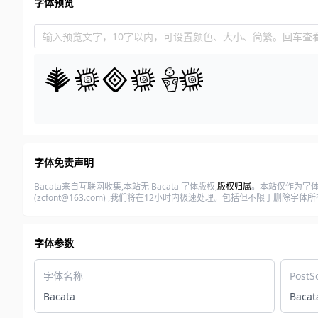
字体预览
输入预览文字，10字以内，可设置颜色、大小、简繁。回车查
字体免责声明
Bacata来自互联网收集,本站无 Bacata 字体版权,
版权归属
。本站仅作为字体
(zcfont@163.com) ,我们将在12小时内极速处理。包括但不限于删
字体参数
字体名称
PostS
Bacata
Bacat