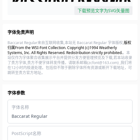
下载预览文字为SVG矢量图
字体免责声明
Baccarat Regular来自互联网收集,本站无 Baccarat Regular 字体版权,
版权
归属From the WSI-Font Collection. Copyright (c)1994 Weatherly
Systems, Inc. All Rights Reserved. Redistribution strictly prohibited.
。本
站仅作为字体聚合收集展示平台并提供分发方便管理预览及下载,若本站收录
了贵方字体,贵方不便字体转发传播，请联系邮箱(zcfont@163.com) ,我们将
在12小时内极速处理。包括但不限于删除字体所有资源或断开下载地址，可
跳转至贵方官方地址。
字体参数
字体名称
Baccarat Regular
PostScript名称