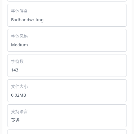
字体族名
Badhandwriting
字体风格
Medium
字符数
143
文件大小
0.02MB
支持语言
英语