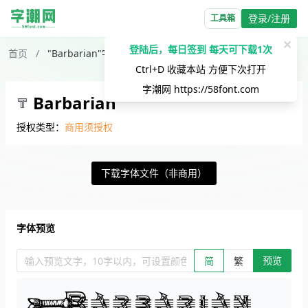
登录/注册
工具箱
✕
登陆后，每日签到 每天可下载1次
首页
/
"Barbarian"字体下载
Ctrl+D 收藏本站 方便下次打开
字潮网
https://58font.com
Barbarian
授权类型：
商用须授权
下载字体文件（非商用）
字体预览
预览
输入预览文字，10字以内，可设置颜色、大小、简繁。回车查看效
简
繁