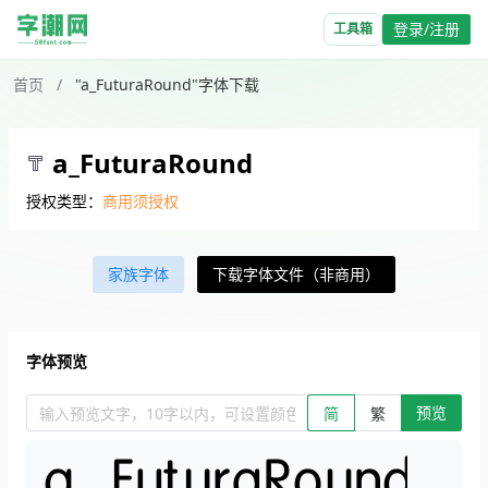
登录/注册
工具箱
首页
/
"a_FuturaRound"字体下载
a_FuturaRound
授权类型：
商用须授权
家族字体
下载字体文件（非商用）
字体预览
预览
输入预览文字，10字以内，可设置颜色、大小、简繁。回车查看效
简
繁