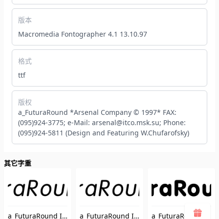
版本
Macromedia Fontographer 4.1 13.10.97
格式
ttf
版权
a_FuturaRound *Arsenal Company © 1997* FAX:
(095)924-3775; e-Mail: arsenal@itco.msk.su; Phone:
(095)924-5811 (Design and Featuring W.Chufarofsky)
其它字重
a_FuturaRound Italic
a_FuturaRound Italic
a_FuturaRound Bold
（AFuturaRoundItalic）
（AFuturaRoundItalic）