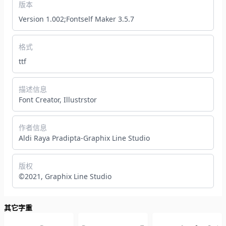
版本
Version 1.002;Fontself Maker 3.5.7
格式
ttf
描述信息
Font Creator, Illustrstor
作者信息
Aldi Raya Pradipta-Graphix Line Studio
版权
©2021, Graphix Line Studio
其它字重