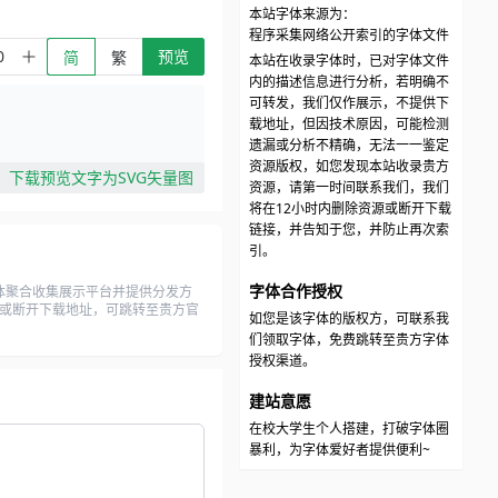
本站字体来源为：
程序采集网络公开索引的字体文件
预览
简
繁
本站在收录字体时，已对字体文件
内的描述信息进行分析，若明确不
可转发，我们仅作展示，不提供下
载地址，但因技术原因，可能检测
遗漏或分析不精确，无法一一鉴定
资源版权，如您发现本站收录贵方
下载预览文字为SVG矢量图
资源，请第一时间联系我们，我们
将在12小时内删除资源或断开下载
链接，并告知于您，并防止再次索
引。
字体合作授权
体聚合收集展示平台并提供分发方
资源或断开下载地址，可跳转至贵方官
如您是该字体的版权方，可联系我
们领取字体，免费跳转至贵方字体
授权渠道。
建站意愿
在校大学生个人搭建，打破字体圈
暴利，为字体爱好者提供便利~