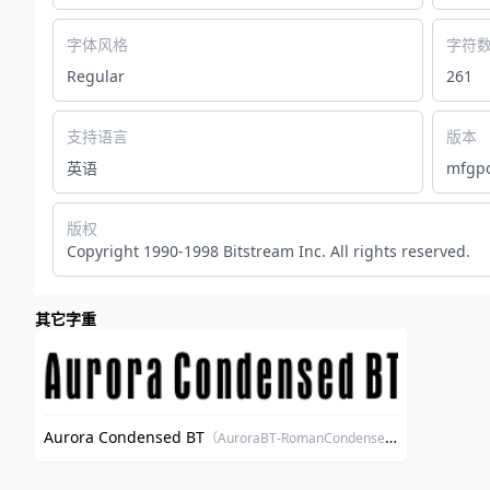
字体风格
字符
Regular
261
支持语言
版本
英语
mfgpc
版权
Copyright 1990-1998 Bitstream Inc. All rights reserved.
其它字重
Aurora Condensed BT
（AuroraBT-RomanCondensed）