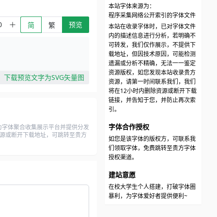
本站字体来源为：
程序采集网络公开索引的字体文件
预览
简
繁
本站在收录字体时，已对字体文件
内的描述信息进行分析，若明确不
可转发，我们仅作展示，不提供下
载地址，但因技术原因，可能检测
遗漏或分析不精确，无法一一鉴定
资源版权，如您发现本站收录贵方
下载预览文字为SVG矢量图
资源，请第一时间联系我们，我们
将在12小时内删除资源或断开下载
链接，并告知于您，并防止再次索
引。
字体合作授权
为字体聚合收集展示平台并提供分发
有资源或断开下载地址，可跳转至贵方
如您是该字体的版权方，可联系我
们领取字体，免费跳转至贵方字体
授权渠道。
建站意愿
在校大学生个人搭建，打破字体圈
暴利，为字体爱好者提供便利~