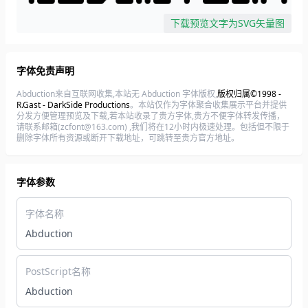
下载预览文字为SVG矢量图
字体免责声明
Abduction来自互联网收集,本站无 Abduction 字体版权,
版权归属©1998 -
R.Gast - DarkSide Productions
。本站仅作为字体聚合收集展示平台并提供
分发方便管理预览及下载,若本站收录了贵方字体,贵方不便字体转发传播，
请联系邮箱(zcfont@163.com) ,我们将在12小时内极速处理。包括但不限于
删除字体所有资源或断开下载地址，可跳转至贵方官方地址。
字体参数
字体名称
Abduction
PostScript名称
Abduction