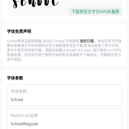
下载预览文字为SVG矢量图
字体免责声明
School来自互联网收集,本站无 School 字体版权,
版权归属
。本站仅作为字体
聚合收集展示平台并提供分发方便管理预览及下载,若本站收录了贵方字体,
贵方不便字体转发传播，请联系邮箱(zcfont@163.com) ,我们将在12小时内
极速处理。包括但不限于删除字体所有资源或断开下载地址，可跳转至贵方
官方地址。
字体参数
字体名称
School
PostScript名称
SchoolRegular