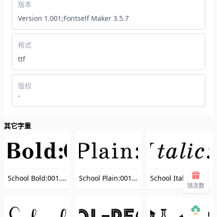
版本
Version 1.001;Fontself Maker 3.5.7
格式
ttf
版权
-
其它字重
School Bold:001.001
School Plain:001.001
School Italic:001.001
（SchoolBold）
（SchoolPlain）
领次数