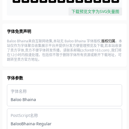
下载预览文字为SVG矢量图
字体免责声明
Baloo Bhaina来自互联网收集,本站无 Baloo Bhaina 字体版权,
版权归属
。本
站仅作为字体聚合收集展示平台并提供分发方便管理预览及下载,若本站收录
了贵方字体,贵方不便字体转发传播，请联系邮箱(zcfont@163.com) ,我们将
在12小时内极速处理。包括但不限于删除字体所有资源或断开下载地址，可
跳转至贵方官方地址。
字体参数
字体名称
Baloo Bhaina
PostScript名称
BalooBhaina-Regular