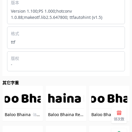
版本
Version 1.100;PS 1.000;hotconv
1.0.88;makeotf.lib2.5.647800; ttfautohint (v1.5)
格式
ttf
版权
-
其它字重
Baloo Bhaina
Baloo Bhaina Regular
Baloo Bhaina
（BalooBhaina-Regular）
（BalooBhaina-Regular
（BalooBhaina-Regular）
领次数