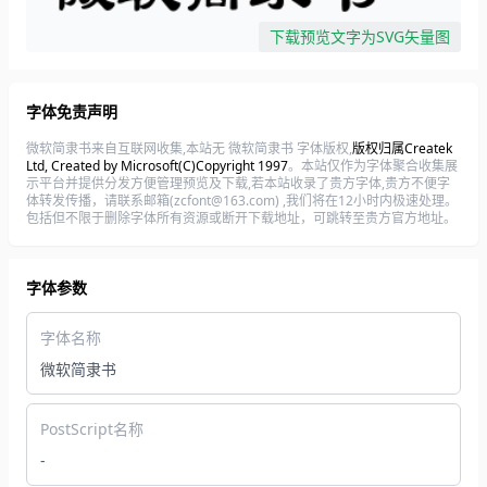
下载预览文字为SVG矢量图
字体免责声明
微软简隶书来自互联网收集,本站无 微软简隶书 字体版权,
版权归属Createk
Ltd, Created by Microsoft(C)Copyright 1997
。本站仅作为字体聚合收集展
示平台并提供分发方便管理预览及下载,若本站收录了贵方字体,贵方不便字
体转发传播，请联系邮箱(zcfont@163.com) ,我们将在12小时内极速处理。
包括但不限于删除字体所有资源或断开下载地址，可跳转至贵方官方地址。
字体参数
字体名称
微软简隶书
PostScript名称
-