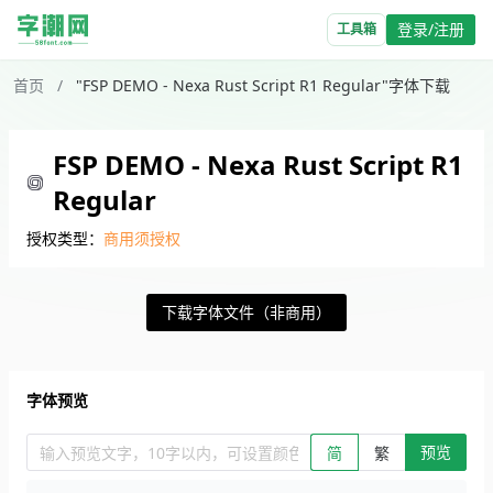
登录/注册
工具箱
首页
/
"FSP DEMO - Nexa Rust Script R1 Regular"字体下载
FSP DEMO - Nexa Rust Script R1
Regular
授权类型：
商用须授权
下载字体文件（非商用）
字体预览
预览
输入预览文字，10字以内，可设置颜色、大小、简繁。回车查看效
简
繁