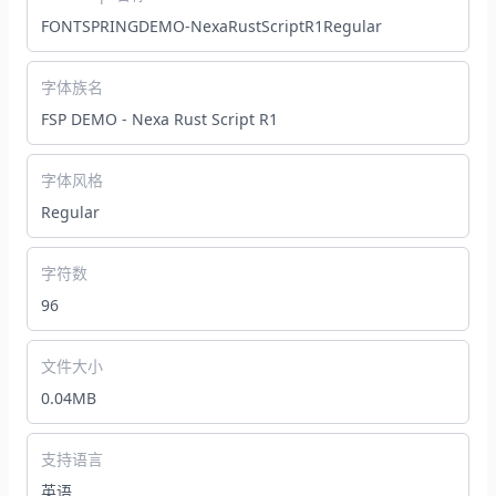
FONTSPRINGDEMO-NexaRustScriptR1Regular
字体族名
FSP DEMO - Nexa Rust Script R1
字体风格
Regular
字符数
96
文件大小
0.04MB
支持语言
英语