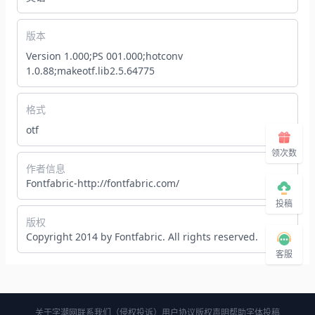
版本
Version 1.000;PS 001.000;hotconv
1.0.88;makeotf.lib2.5.64775
格式
otf
领次数
作者信息
Fontfabric-http://fontfabric.com/
投稿
版权
Copyright 2014 by Fontfabric. All rights reserved.
客服
关于字潮网
联系我们（侵权投诉）
用户协议
版权声明
帮助
字体投稿