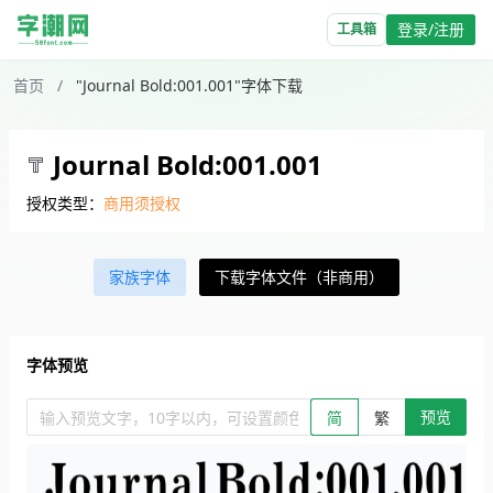
登录/注册
工具箱
首页
/
"Journal Bold:001.001"字体下载
Journal Bold:001.001
授权类型：
商用须授权
家族字体
下载字体文件（非商用）
字体预览
预览
输入预览文字，10字以内，可设置颜色、大小、简繁。回车查看效
简
繁