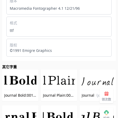
版本
Macromedia Fontographer 4.1 12/21/96
格式
ttf
版权
©1991 Emigre Graphics
其它字重
Journal Bold:001.001
Journal Plain:001.001
Journal
（JournalBold）
（JournalPlain）
（Journal）
领次数